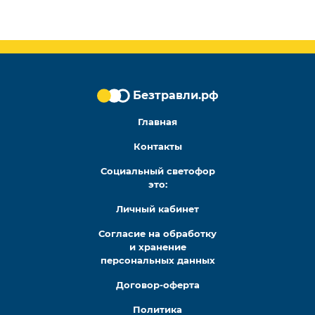
Безтравли.рф
Безтравли.рф
Мы в социальных сетях
Главная
Контакты
Социальный светофор
это:
Личный кабинет
Согласие на обработку
и хранение
персональных данных
Договор-оферта
Политика