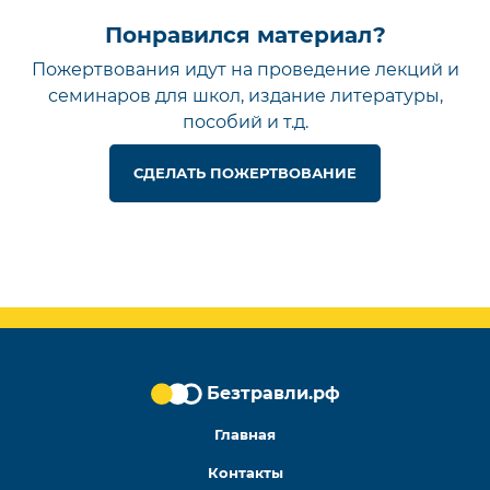
Понравился материал?
Пожертвования идут на проведение лекций и
семинаров для школ, издание литературы,
пособий и т.д.
СДЕЛАТЬ ПОЖЕРТВОВАНИЕ
Безтравли.рф
Безтравли.рф
Мы в социальных сетях
Главная
Контакты