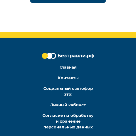
Безтравли.рф
Безтравли.рф
Мы в социальных сетях
Главная
Контакты
Социальный светофор
это:
Личный кабинет
Согласие на обработку
и хранение
персональных данных